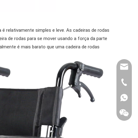
 é relativamente simples e leve. As cadeiras de rodas
ra de rodas para se mover usando a força da parte
ralmente é mais barato que uma cadeira de rodas
export@
(86) 07
86-1370
86-1370