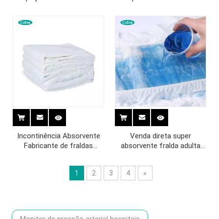
hospital
para idosos e mulheres
grávidas
Incontinência Absorvente
Venda direta super
Fabricante de fraldas
absorvente fralda adulta
adultas reutilizadas
descartável ultra -espessa
1
2
3
4
»