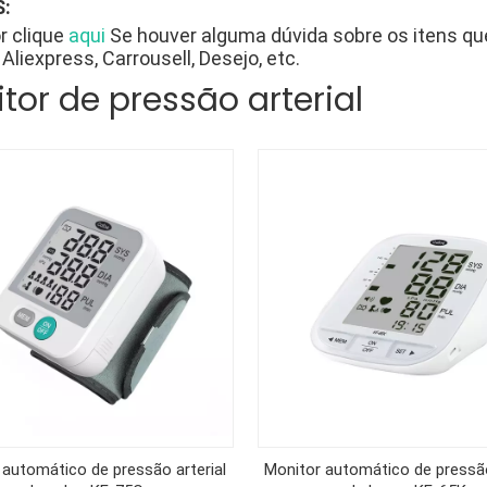
:
r clique
aqui
Se houver alguma dúvida sobre os itens q
Aliexpress, Carrousell, Desejo, etc.
tor de pressão arterial
 automático de pressão arterial
Monitor automático de pressão