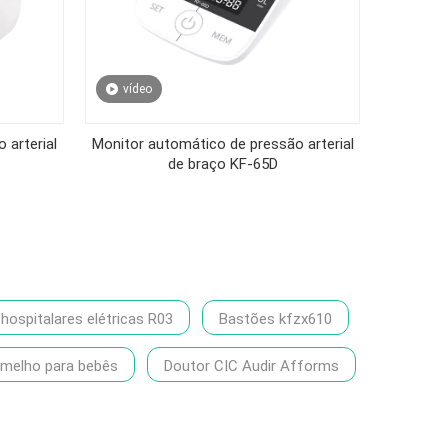
vídeo
86-1370
 arterial
Monitor automático de pressão arterial
de braço KF-65D
ospitalares elétricas R03
Bastões kfzx610
rmelho para bebês
Doutor CIC Audir Afforms