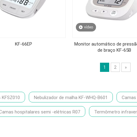
vídeo
KF-66EP
Monitor automático de pressão
de braço KF-65B
1
2
»
s KFSZ010
Nebulizador de malha KF-WHQ-B601
Camas h
Camas hospitalares semi -elétricas R07
Termômetro infrave