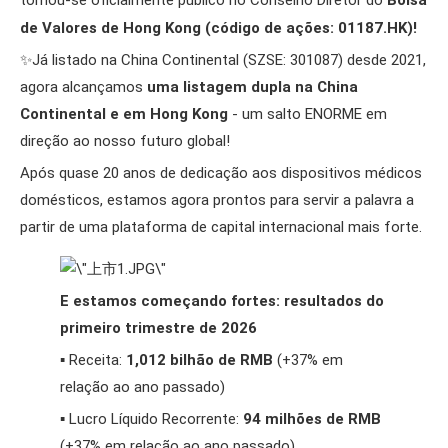
tornou-se oficialmente público no Conselho Diretor do
Bolsa
de Valores de Hong Kong (código de ações:
01187.HK
)!
✨Já listado na China Continental (SZSE: 301087) desde 2021,
agora alcançamos
uma listagem dupla na China
Continental e em Hong Kong
- um salto ENORME em
direção ao nosso futuro global!
Após quase 20 anos de dedicação aos dispositivos médicos
domésticos, estamos agora prontos para servir a palavra a
partir de uma plataforma de capital internacional mais forte.
E estamos começando fortes: resultados do
primeiro trimestre de 2026
▪️ Receita:
1,012 bilhão de RMB
(+37% em
relação ao ano passado)
▪️ Lucro Líquido Recorrente:
94 milhões de RMB
(+37% em relação ao ano passado)