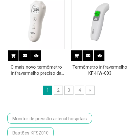
O mais novo termômetro
Termômetro infravermelho
infravermelho preciso da
KF-HW-003
testa do bebê sem contato
KF-HW-60A
1
2
3
4
»
Monitor de pressão arterial hospitais
Bastões KFSZ010