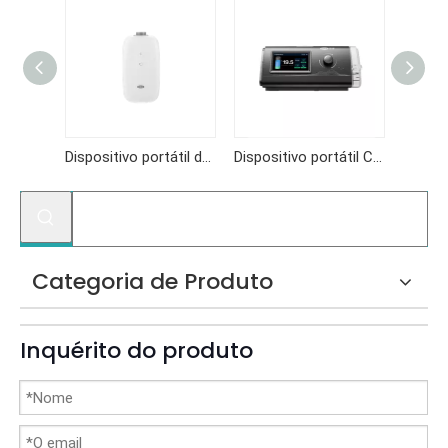
Cofoe BR230 para sua máquina automática de Cpap Bpap Máquina de terapia respiratória médica não invasiva
Dispositivo portátil da máquina cpap apap Cofoe AR120MINI para apneia do sono
Dispositivo portátil CPAP e APAP Cofoe AR120 (série C9) para apneia do sono
Categoria de Produto
Inquérito do produto