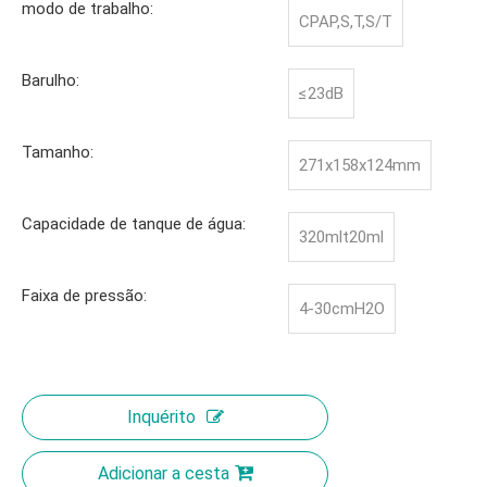
modo de trabalho:
CPAP,S,T,S/T
Barulho:
≤23dB
Tamanho:
271x158x124mm
Capacidade de tanque de água:
320mlt20ml
Faixa de pressão:
4-30cmH2O
Inquérito
Adicionar a cesta