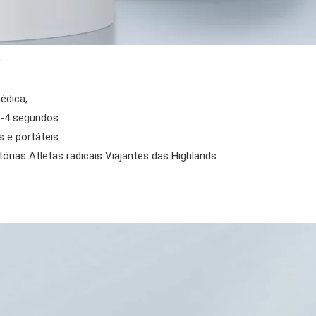
O
édica,
3-4 segundos
 e portáteis
rias Atletas radicais Viajantes das Highlands