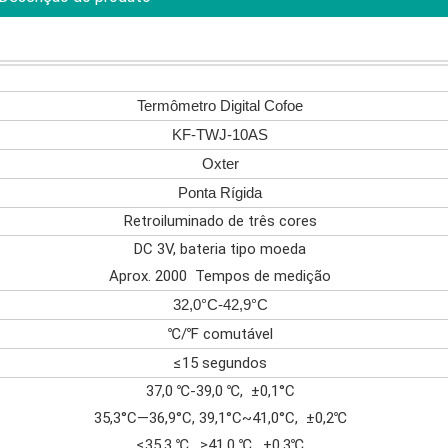
Termômetro Digital Cofoe
KF-TWJ-10AS
Oxter
Ponta Rígida
Retroiluminado de três cores
DC 3V, bateria tipo moeda
Aprox. 2000 Tempos de medição
32,0°C-42,9°C
℃/℉ comutável
≤15 segundos
37,0 ℃-39,0 ℃, ±0,1°C
35,3°C—36,9°C, 39,1°C~41,0°C, ±0,2℃
≤35,3 ℃, ≥41,0 ℃, ±0,3℃