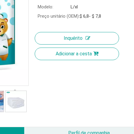
Modelo:
L/xl
Preço unitário (OEM):
$ 6,8- $ 7,8
Inquérito
Adicionar a cesta
Perfil de companhia