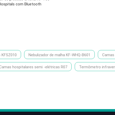
Hospitals com Bluetooth
s KFSZ010
Nebulizador de malha KF-WHQ-B601
Camas h
Camas hospitalares semi -elétricas R07
Termômetro infrave