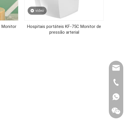
vídeo
 Monitor
Hospitais portáteis KF-75C Monitor de
pressão arterial
export@
(86) 07
86-1370