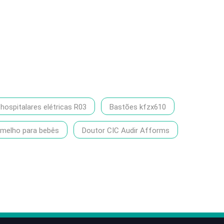
ospitalares elétricas R03
Bastões kfzx610
rmelho para bebês
Doutor CIC Audir Afforms
86-1370