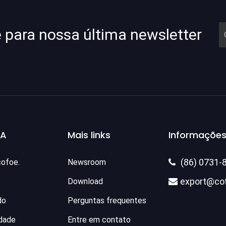
e para nossa última newsletter
SA
Mais links
Informações
(86) 0731-
cofoe.
Newsroom

export@co
Download

do
Perguntas frequentes
idade
Entre em contato