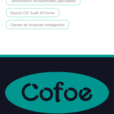
Termômetro infravermelho para bebês
Doutor CIC Audir Afforms
Camas de hospitais inteligentes