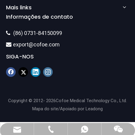
Mais links
Informações de contato
(86) 0731-84150099

export@cofoe.com

SIGA-NOS
Copyright © 2012-
2026
Cofoe Medical Technology Co., Ltd.
Mapa do site
/Apoiado por
Leadong
(86) 0731-84150099
export@cofoe.com
86-13705288331
86-13705288331