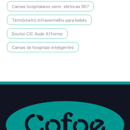
Camas hospitalares semi -elétricas R07
Termômetro infravermelho para bebês
Doutor CIC Audir Afforms
Camas de hospitais inteligentes