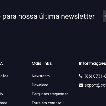
e para nossa última newsletter
SA
Mais links
Informações
(86) 0731-
cofoe.
Newsroom

export@co
Download

do
Perguntas frequentes
idade
Entre em contato