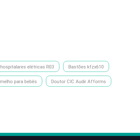
ospitalares elétricas R03
Bastões kfzx610
rmelho para bebês
Doutor CIC Audir Afforms
86-1370