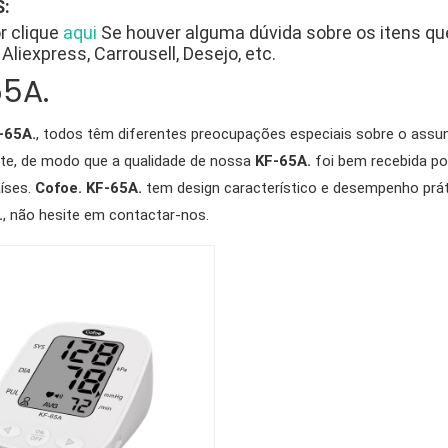
:
r clique
aqui
Se houver alguma dúvida sobre os itens q
Aliexpress, Carrousell, Desejo, etc.
5A.
-65A.
, todos têm diferentes preocupações especiais sobre o assu
nte, de modo que a qualidade de nossa
KF-65A.
foi bem recebida po
íses.
Cofoe.
KF-65A.
tem design característico e desempenho prát
.
, não hesite em contactar-nos.