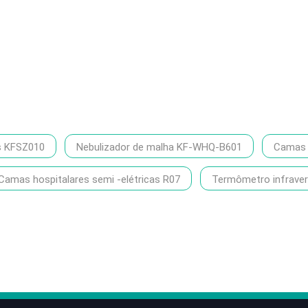
s KFSZ010
Nebulizador de malha KF-WHQ-B601
Camas h
Camas hospitalares semi -elétricas R07
Termômetro infrave