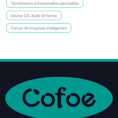
Termômetro infravermelho para bebês
Doutor CIC Audir Afforms
Camas de hospitais inteligentes