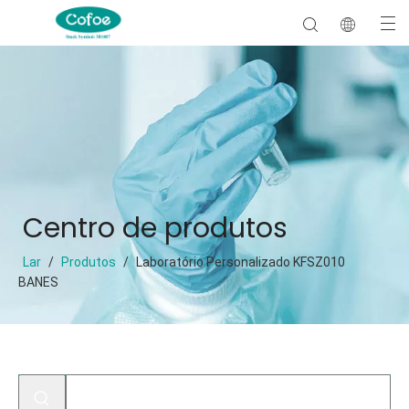
Centro de produtos
Lar
/
Produtos
/
Laboratório Personalizado KFSZ010
BANES