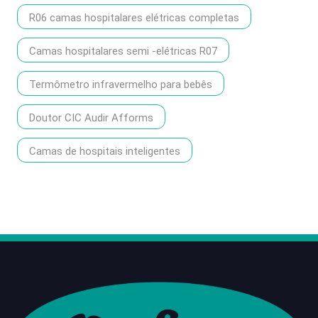
R06 camas hospitalares elétricas completas
Camas hospitalares semi -elétricas R07
Termômetro infravermelho para bebês
Doutor CIC Audir Afforms
Camas de hospitais inteligentes