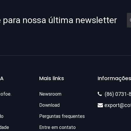
e para nossa última newsletter
SA
Mais links
Informações
(86) 0731-
cofoe.
Newsroom

export@co
Download

do
Perguntas frequentes
idade
Entre em contato