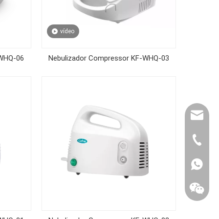
vídeo
-WHQ-06
Nebulizador Compressor KF-WHQ-03
export@
(86) 07
86-1370