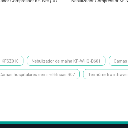
izador Compressor KF-WHQ-07
Nebulizador Compressor KF
s KFSZ010
Nebulizador de malha KF-WHQ-B601
Camas h
Camas hospitalares semi -elétricas R07
Termômetro infrave