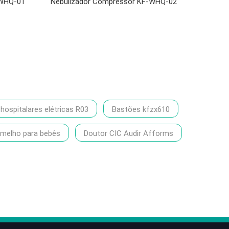
-WHQ-01
Nebulizador Compressor KF-WHQ-02
ospitalares elétricas R03
Bastões kfzx610
rmelho para bebês
Doutor CIC Audir Afforms
86-1370