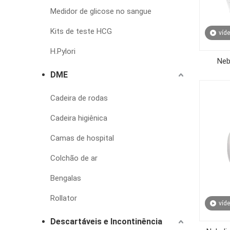
Medidor de glicose no sangue
Kits de teste HCG
víd
H.Pylori
Neb
DME
Cadeira de rodas
Cadeira higiênica
Camas de hospital
Colchão de ar
Bengalas
Rollator
víd
Descartáveis e Incontinência