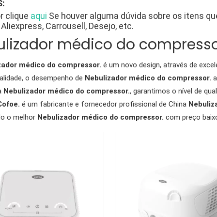
:
r clique
aqui
Se houver alguma dúvida sobre os itens q
Aliexpress, Carrousell, Desejo, etc.
lizador médico do compresso
zador médico do compressor.
é um novo design, através de exce
ualidade, o desempenho de
Nebulizador médico do compressor.
a
a
Nebulizador médico do compressor.
, garantimos o nível de qua
Cofoe.
é um fabricante e fornecedor profissional de China
Nebuliz
do o melhor
Nebulizador médico do compressor.
com preço baixo