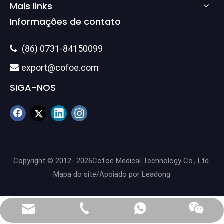
Mais links
Informações de contato
(86) 0731-84150099

export@cofoe.com

SIGA-NOS
Copyright © 2012-
2026
Cofoe Medical Technology Co., Ltd.
Mapa do site
/Apoiado por
Leadong
(86) 0731-84150099
export@cofoe.com
86-13705288331
86-13705288331