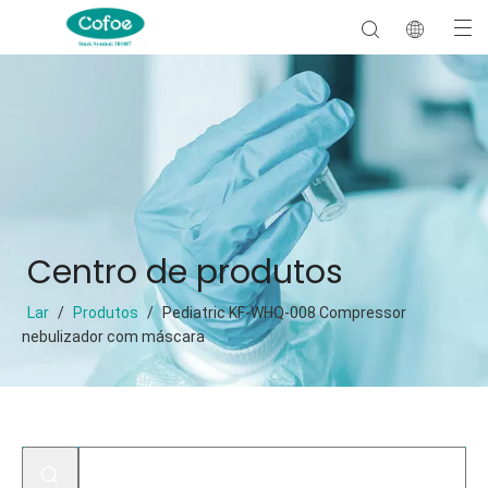
Centro de produtos
Lar
/
Produtos
/
Pediatric KF-WHQ-008 Compressor
nebulizador com máscara