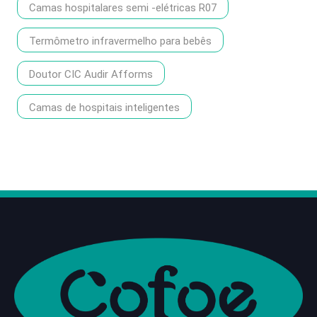
Camas hospitalares semi -elétricas R07
Termômetro infravermelho para bebês
Doutor CIC Audir Afforms
Camas de hospitais inteligentes