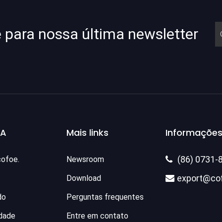
e para nossa última newsletter
SA
Mais links
Informações
(86) 0731-
cofoe.
Newsroom

export@co
Download

do
Perguntas frequentes
idade
Entre em contato