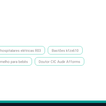
ospitalares elétricas R03
Bastões kfzx610
rmelho para bebês
Doutor CIC Audir Afforms
86-1370