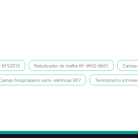
s KFSZ010
Nebulizador de malha KF-WHQ-B601
Camas h
Camas hospitalares semi -elétricas R07
Termômetro infrave