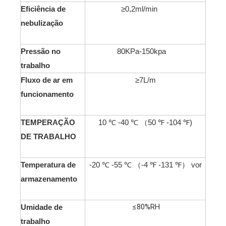
Eficiência de
≥0,2ml/min
nebulização
Pressão no
80KPa-150kpa
trabalho
Fluxo de ar em
≥7L/m
funcionamento
TEMPERAÇÃO
10 ℃ -40 ℃ （50 ℉ -104 ℉)
DE TRABALHO
Temperatura de
-20 ℃ -55 ℃ （-4 ℉ -131 ℉） vor
armazenamento
≤80%RH
Umidade de
trabalho