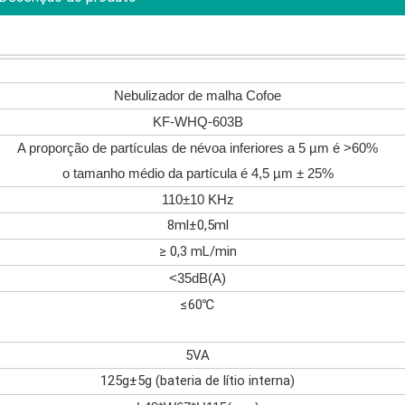
Nebulizador de malha Cofoe
KF-WHQ-603B
A proporção de partículas de névoa inferiores a 5 µm é >60%
o tamanho médio da partícula é 4,5 µm ± 25%
110±10 KHz
8ml±0,5ml
≥ 0,3 mL/min
<35dB(A)
≤60℃
5VA
125g±5g (bateria de lítio interna)