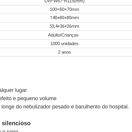
L49*W67*H115(mm)
100×60×70mm
140×80×80mm
53,4×36×26mm
Adulto/Crianças
1000 unidades
2 anos
lquer lugar
efeito e pequeno volume
e longe do nebulizador pesado e barulhento do hospital.
 silencioso
e o sono