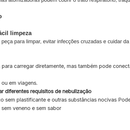
las atomizadoras podem cobrir o trato respiratório, traqu
o
cil limpeza
eça para limpar, evitar infecções cruzadas e cuidar da
para carregar diretamente, mas também pode conect
a ou em viagens.
r diferentes requisitos de nebulização
co sem plastificante e outras substâncias nocivas Pod
e sem veneno e sem sabor