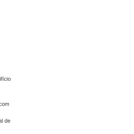
fício
 com
al de