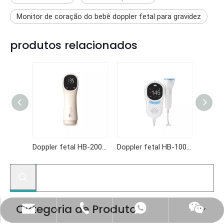
Monitor de coração do bebê doppler fetal para gravidez
produtos relacionados
Doppler fetal HB-2001SA
Doppler fetal HB-1005SA
Doppler fetal HB-1005S
Categoria de Produto
(86) 0731-84150099
export@cofoe.com
86-13705288331
86-13705288331