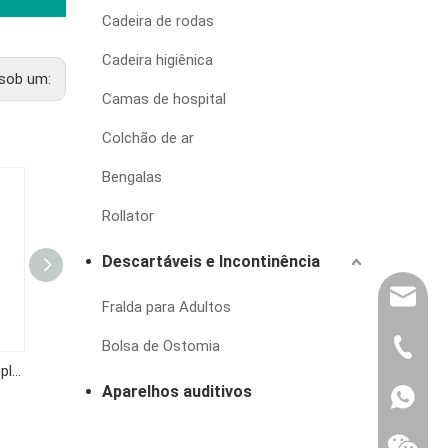
Cadeira de rodas
Cadeira higiênica
sob um:
Camas de hospital
Colchão de ar
Bengalas
Rollator
Descartáveis e Incontinência
export@
Fralda para Adultos
Bolsa de Ostomia
(86) 07
HB-1004S Handheld Doppler Fetal Ultrassom Monitor fetal portátil portátil
HB-1003S Profissional CooFoe Handheld Digital Baby Heart Monitor
Doppler fetal HB-1003S
Aparelhos auditivos
86-1370