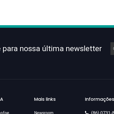
e para nossa última newsletter
SA
Mais links
Informações
(86) 0731-
cofoe.
Newsroom
