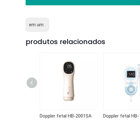
em um:
produtos relacionados
tal HB-2004SA
Doppler fetal HB-2001SA
Doppler fetal HB