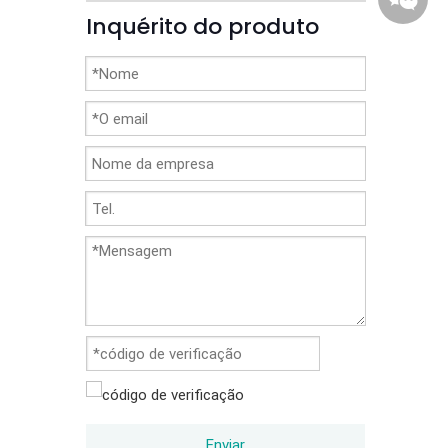
Inquérito do produto
86-1370
Enviar