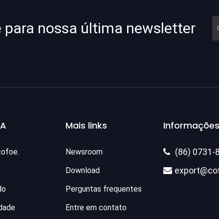
e para nossa última newsletter
SA
Mais links
Informações
(86) 0731-
cofoe.
Newsroom

export@co
Download

do
Perguntas frequentes
idade
Entre em contato