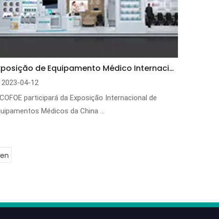
Exposição de Equipamento Médico Internacional da China
2023-04-12
COFOE participará da Exposição Internacional de
uipamentos Médicos da China ...
86-1370
en