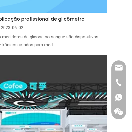
plicação profissional de glicômetro
2023-06-02
 medidores de glicose no sangue são dispositivos
etrônicos usados ​​para med...
export@
(86) 07
86-1370