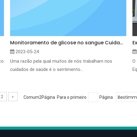
Monitoramento de glicose no sangue Cuidado com diabetes: quando a inovação está oculta à vista
2023-05-24
co
Uma razão pela qual muitos de nós trabalham nos
O 
cuidados de saúde é o sentimento...
Eq
2
»
Bestimm
Comum2Página Para o primeiro
Página