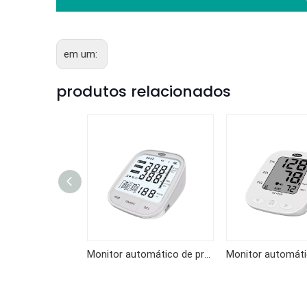
em um:
produtos relacionados
Monitor automático de pressão arterial de braço KF-65BG
Monitor automático de pressão arterial de braço KF-66EP