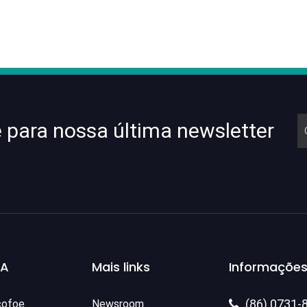
e para nossa última newsletter
SA
Mais links
Informações
(86) 0731-
cofoe.
Newsroom
