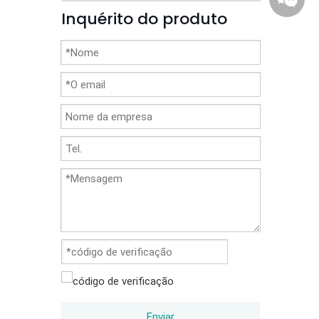
Inquérito do produto
86-1370
Enviar