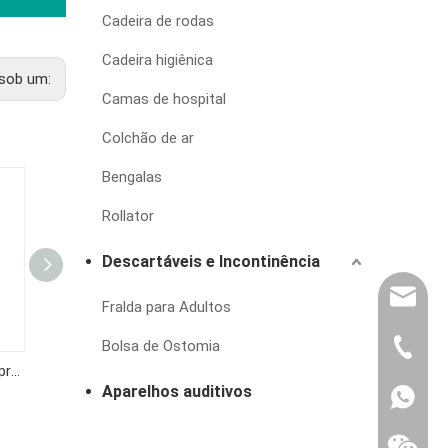
Cadeira de rodas
Cadeira higiênica
sob um:
Camas de hospital
Colchão de ar
Bengalas
Rollator
Descartáveis e Incontinência
export@
Fralda para Adultos
Bolsa de Ostomia
(86) 07
Monitor automático de pressão arterial de braço KF-65K
KF-65IPLUS
KF-65E
Aparelhos auditivos
86-1370