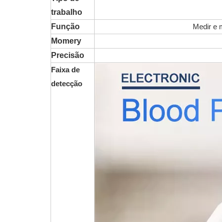
trabalho
Função
Medir e 
Momery
Precisão
Faixa de
detecção