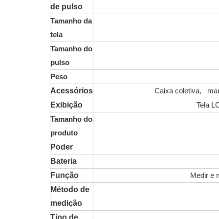
de pulso
Tamanho da
tela
Tamanho do
pulso
Peso
Acessórios
Caixa coletiva, manu
Exibição
Tela L
Tamanho do
produto
Poder
Bateria
Função
Medir e 
Método de
medição
Tipo de