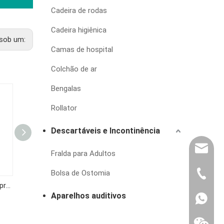
Cadeira de rodas
Cadeira higiênica
sob um:
Camas de hospital
Colchão de ar
Bengalas
Rollator
Descartáveis e Incontinência
export@
Fralda para Adultos
Bolsa de Ostomia
(86) 07
Monitor automático de pressão arterial de braço KF-65K
KF-65IPLUS
KF-65BG
Aparelhos auditivos
86-1370