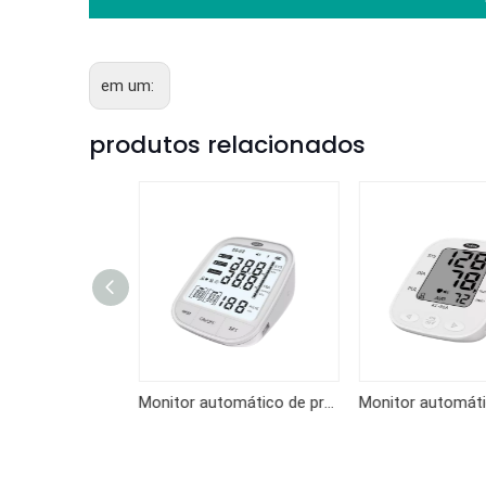
em um:
produtos relacionados
Monitor automático de pressão arterial de braço KF-65BG
Monitor automático de pressão arterial de braço KF-66EP