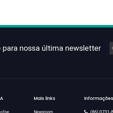
e para nossa última newsletter
SA
Mais links
Informações
(86) 0731-
cofoe.
Newsroom
