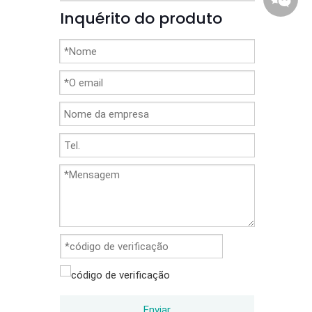
Inquérito do produto
86-1370
Enviar