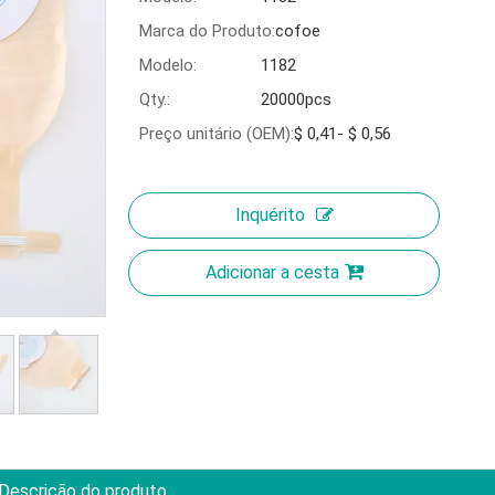
Marca do Produto:
cofoe
Modelo:
1182
Qty.:
20000pcs
Preço unitário (OEM):
$ 0,41- $ 0,56
Inquérito
Adicionar a cesta
Descrição do produto