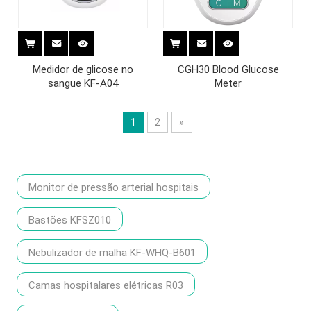
Medidor de glicose no
CGH30 Blood Glucose
sangue KF-A04
Meter
1
2
»
Monitor de pressão arterial hospitais
Bastões KFSZ010
Nebulizador de malha KF-WHQ-B601
Camas hospitalares elétricas R03