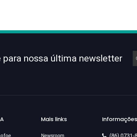
e para nossa última newsletter
SA
Mais links
Informações
(86) 0731-
cofoe.
Newsroom
