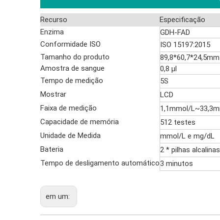
Recurso
Especificação
Enzima
GDH-FAD
Conformidade ISO
ISO 15197:2015
Tamanho do produto
89,8*60,7*24,5mm
Amostra de sangue
0,8 µl
Tempo de medição
5S
Mostrar
LCD
Faixa de medição
1,1mmol/L~33,3m
Capacidade de memória
512 testes
Unidade de Medida
mmol/L e mg/dL
Bateria
2 * pilhas alcalin
Tempo de desligamento automático
3 minutos
em um: