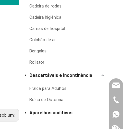
Cadeira de rodas
Cadeira higiênica
Camas de hospital
Colchão de ar
Bengalas
Rollator
Descartáveis e Incontinência
export@
Fralda para Adultos
Bolsa de Ostomia
(86) 07
Aparelhos auditivos
86-1370
sob um: