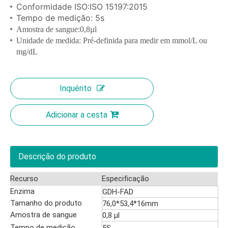
Conformidade ISO:ISO 15197:2015
Tempo de medição: 5s
Amostra de sangue:0,8µl
Unidade de medida: Pré-definida para medir em mmol/L ou
mg/dL
Inquérito
Adicionar a cesta
Descrição do produto
Recurso
Especificação
Enzima
GDH-FAD
Tamanho do produto
76,0*53,4*16mm
Amostra de sangue
0,8 µl
Tempo de medição