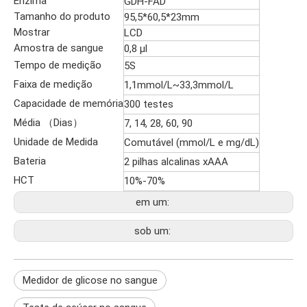
Enzima
GDH-FAD
Tamanho do produto
95,5*60,5*23mm
Mostrar
LCD
Amostra de sangue
0,8 µl
Tempo de medição
5S
Faixa de medição
1,1mmol/L~33,3mmol/L
Capacidade de memória
300 testes
Média （Dias）
7, 14, 28, 60, 90
Unidade de Medida
Comutável (mmol/L e mg/dL)
Bateria
2 pilhas alcalinas xAAA
HCT
10%-70%
em um:
sob um:
Medidor de glicose no sangue