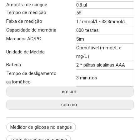
Amostra de sangue
0,8 µl
Tempo de medição
5S
Faixa de medição
1,1mmol/L~33,3mmol/L
Capacidade de memória
600 testes
Marcador AC/PC
Sim
Comutável (mmol/L e
Unidade de Medida
mg/L）
Bateria
2 * pilhas alcalinas AAA
Tempo de desligamento
3 minutos
automático
em um:
sob um:
Medidor de glicose no sangue
Teste de açúcar no sangue