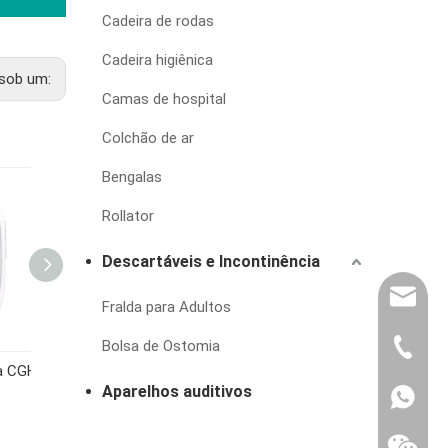
Cadeira de rodas
Cadeira higiênica
sob um:
Camas de hospital
Colchão de ar
Bengalas
Rollator
Descartáveis e Incontinência
export@
Fralda para Adultos
Bolsa de Ostomia
(86) 07
Medidor de glicemia CGH310
Medidor de glicose no sangue CGH30
CGH30 Blood Glucose Meter
Aparelhos auditivos
86-1370