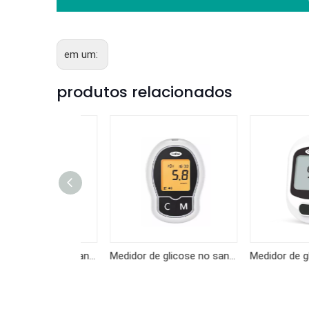
em um:
produtos relacionados
Medidor de glicose no sangue KF-B06
Medidor de glicose no sangue KF-A04