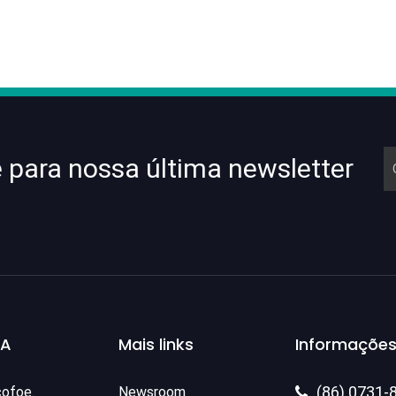
e para nossa última newsletter
SA
Mais links
Informações
(86) 0731-
cofoe.
Newsroom
