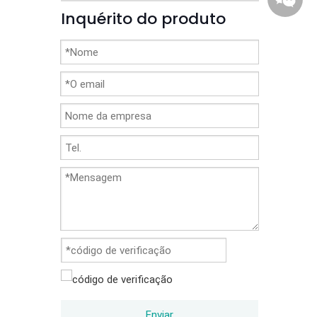
Inquérito do produto
86-1370
Enviar