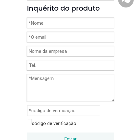
Inquérito do produto
86-1370
Enviar