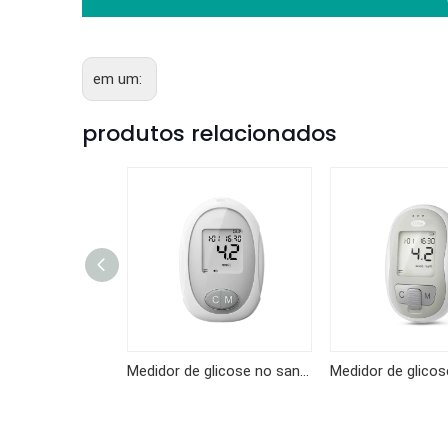
em um:
produtos relacionados
Medidor de glicose no sangue GKF-B01
Medidor de glicose no sangue KF-B10