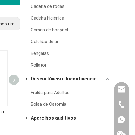
Cadeira de rodas
Cadeira higiênica
sob um:
Camas de hospital
Colchão de ar
Bengalas
Rollator
Descartáveis e Incontinência
export@
Fralda para Adultos
Bolsa de Ostomia
(86) 07
Medidor de glicose no sangue KF-B02
Medidor de glicose no sangue KF-B12
Medidor de glicemia CGH310
Aparelhos auditivos
86-1370