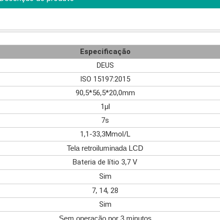
Especificação
DEUS
ISO 15197:2015
90,5*56,5*20,0mm
1μl
7s
1,1-33,3Mmol/L
Tela retroiluminada LCD
Bateria de lítio 3,7 V
Sim
7, 14, 28
Sim
Sem operação por 3 minutos