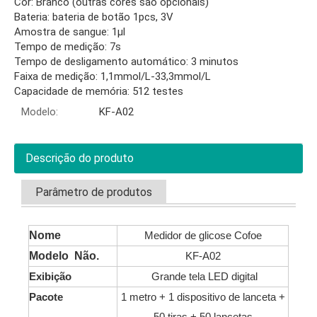
Cor: Branco (outras cores são opcionais)
Bateria: bateria de botão 1pcs, 3V
Amostra de sangue: 1µl
Tempo de medição: 7s
Tempo de desligamento automático: 3 minutos
Faixa de medição: 1,1mmol/L-33,3mmol/L
Capacidade de memória: 512 testes
Modelo:
KF-A02
Descrição do produto
Parâmetro de produtos
Nome
Medidor de glicose Cofoe
Modelo Não.
KF-A02
Exibição
Grande tela LED digital
Pacote
1 metro + 1 dispositivo de lanceta +
50 tiras + 50 lancetas